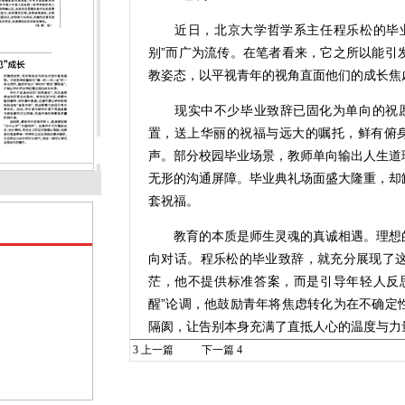
近日，北京大学哲学系主任程乐松的毕业
别”而广为流传。在笔者看来，它之所以能引
教姿态，以平视青年的视角直面他们的成长焦
现实中不少毕业致辞已固化为单向的祝愿与
置，送上华丽的祝福与远大的嘱托，鲜有俯身
声。部分校园毕业场景，教师单向输出人生道
无形的沟通屏障。毕业典礼场面盛大隆重，却
套祝福。
教育的本质是师生灵魂的真诚相遇。理想的
向对话。程乐松的毕业致辞，就充分展现了
茫，他不提供标准答案，而是引导年轻人反
醒”论调，他鼓励青年将焦虑转化为在不确定
隔阂，让告别本身充满了直抵人心的温度与力
3
上一篇
下一篇
4
教师角色也包含“同行者”与“陪伴者”的
茫，接纳他们在成长中的自我怀疑与情绪内耗